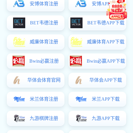
1
2
3
4
5
ICP备案号：
版权所有(C)香
辽宁招生考试之窗
中