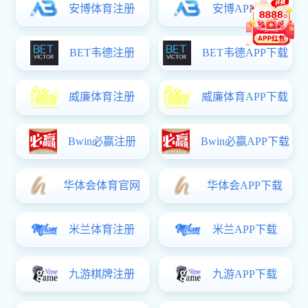
1
2
3
4
5
ICP备案号：
版权所有(C)香
辽宁招生考试之窗
中