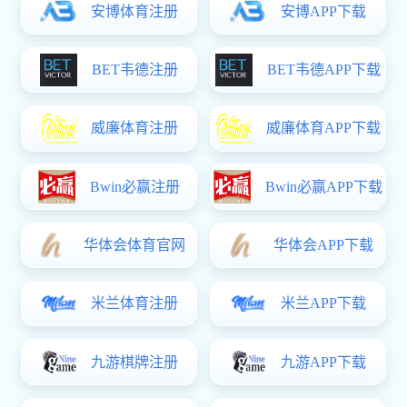
1
2
3
4
5
ICP备案号：
版权所有(C)香
辽宁招生考试之窗
中