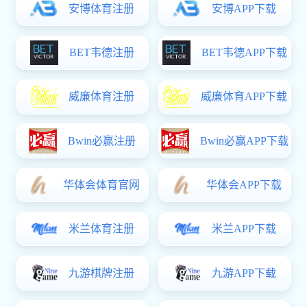
1
2
3
4
5
ICP备案号：
版权所有(C)香
辽宁招生考试之窗
中