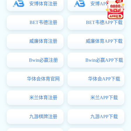
1
2
3
4
5
ICP备案号：
版权所有(C)香
辽宁招生考试之窗
中