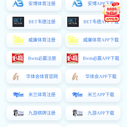
1
2
3
4
5
ICP备案号：
版权所有(C)香
辽宁招生考试之窗
中