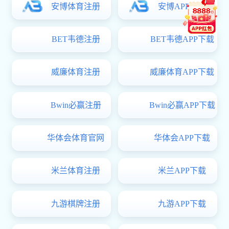
1
2
3
4
5
ICP备案号：
版权所有(C)香
辽宁招生考试之窗
中